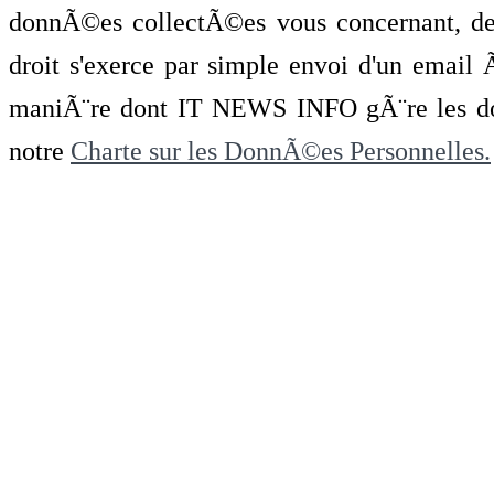
donnÃ©es collectÃ©es vous concernant, de 
droit s'exerce par simple envoi d'un emai
maniÃ¨re dont IT NEWS INFO gÃ¨re les do
notre
Charte sur les DonnÃ©es Personnelles.