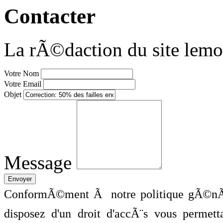
Contacter
La rÃ©daction du site lemo
Votre Nom
Votre Email
Objet
Message
ConformÃ©ment Ã notre politique gÃ©nÃ©
disposez d'un droit d'accÃ¨s vous perme