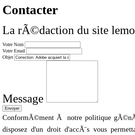
Contacter
La rÃ©daction du site lemo
Votre Nom
Votre Email
Objet
Message
ConformÃ©ment Ã notre politique gÃ©nÃ©
disposez d'un droit d'accÃ¨s vous perme