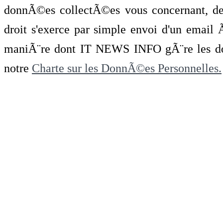
donnÃ©es collectÃ©es vous concernant, de 
droit s'exerce par simple envoi d'un emai
maniÃ¨re dont IT NEWS INFO gÃ¨re les do
notre
Charte sur les DonnÃ©es Personnelles.