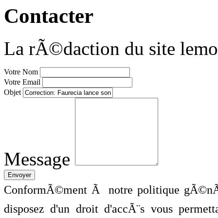
Contacter
La rÃ©daction du site lemo
Votre Nom
Votre Email
Objet
Message
ConformÃ©ment Ã notre politique gÃ©nÃ©
disposez d'un droit d'accÃ¨s vous perme