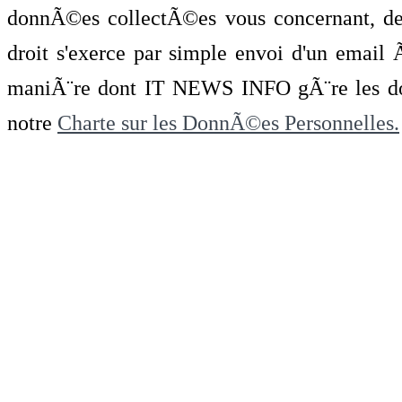
donnÃ©es collectÃ©es vous concernant, de 
droit s'exerce par simple envoi d'un emai
maniÃ¨re dont IT NEWS INFO gÃ¨re les do
notre
Charte sur les DonnÃ©es Personnelles.