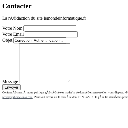
Contacter
La rÃ©daction du site lemondeinformatique.fr
Votre Nom
Votre Email
Objet
Message
ConformÃ©ment Ã notre politique gÃ©nÃ©rale en matiÃ¨re de donnÃ©es personnelles, vous disposez d'un dr
privacy@it-news-info.com
. Pour tout savoir sur la maniÃ¨re dont IT NEWS INFO gÃ¨re les donnÃ©es perso