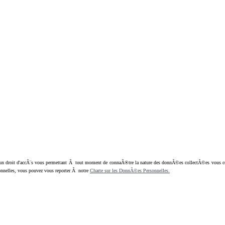
oit d'accÃ¨s vous permettant Ã tout moment de connaÃ®tre la nature des donnÃ©es collectÃ©es vous concern
nnelles, vous pouvez vous reporter Ã notre
Charte sur les DonnÃ©es Personnelles.