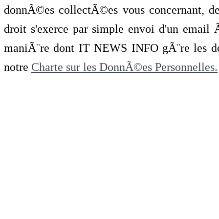
donnÃ©es collectÃ©es vous concernant, de 
droit s'exerce par simple envoi d'un emai
maniÃ¨re dont IT NEWS INFO gÃ¨re les do
notre
Charte sur les DonnÃ©es Personnelles.