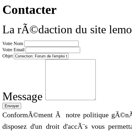
Contacter
La rÃ©daction du site lemo
Votre Nom
Votre Email
Objet
Message
ConformÃ©ment Ã notre politique gÃ©nÃ©
disposez d'un droit d'accÃ¨s vous perme