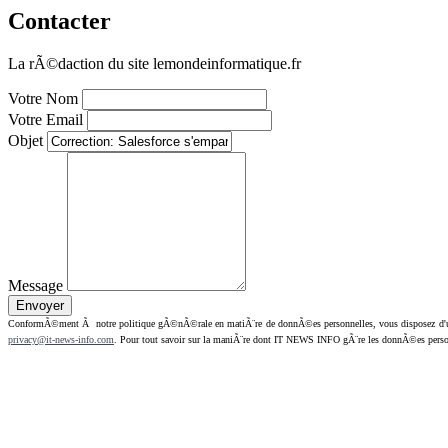
Contacter
La rÃ©daction du site lemondeinformatique.fr
Votre Nom
Votre Email
Objet
Message
ConformÃ©ment Ã notre politique gÃ©nÃ©rale en matiÃ¨re de donnÃ©es personnelles, vous disposez d'un dr
privacy@it-news-info.com
. Pour tout savoir sur la maniÃ¨re dont IT NEWS INFO gÃ¨re les donnÃ©es perso