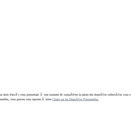
oit d'accÃ¨s vous permettant Ã tout moment de connaÃ®tre la nature des donnÃ©es collectÃ©es vous concern
nnelles, vous pouvez vous reporter Ã notre
Charte sur les DonnÃ©es Personnelles.