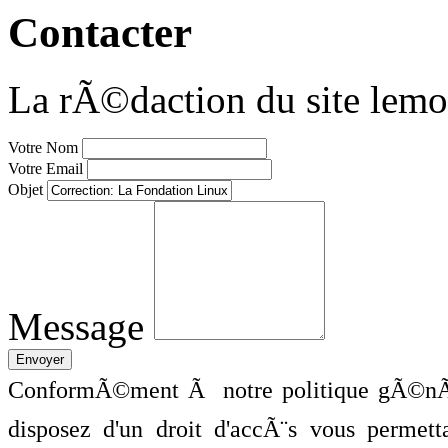
Contacter
La rÃ©daction du site lemo
Votre Nom
Votre Email
Objet
Message
ConformÃ©ment Ã notre politique gÃ©nÃ©
disposez d'un droit d'accÃ¨s vous perme