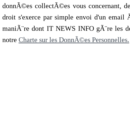
donnÃ©es collectÃ©es vous concernant, de 
droit s'exerce par simple envoi d'un emai
maniÃ¨re dont IT NEWS INFO gÃ¨re les do
notre
Charte sur les DonnÃ©es Personnelles.