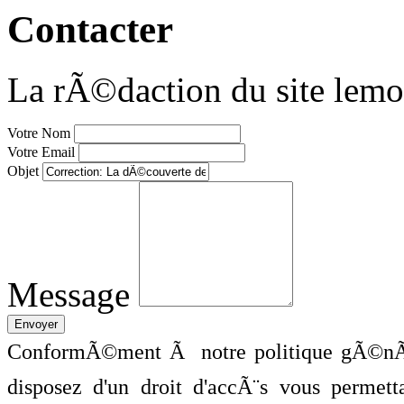
Contacter
La rÃ©daction du site lemo
Votre Nom
Votre Email
Objet
Message
ConformÃ©ment Ã notre politique gÃ©nÃ©
disposez d'un droit d'accÃ¨s vous perme