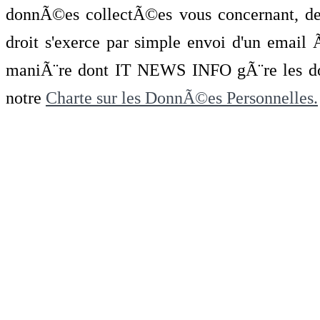
donnÃ©es collectÃ©es vous concernant, de 
droit s'exerce par simple envoi d'un emai
maniÃ¨re dont IT NEWS INFO gÃ¨re les do
notre
Charte sur les DonnÃ©es Personnelles.