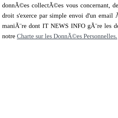
donnÃ©es collectÃ©es vous concernant, de 
droit s'exerce par simple envoi d'un emai
maniÃ¨re dont IT NEWS INFO gÃ¨re les do
notre
Charte sur les DonnÃ©es Personnelles.