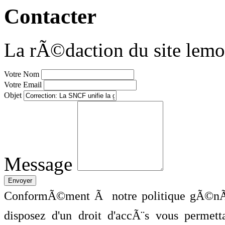
Contacter
La rÃ©daction du site lemo
Votre Nom
Votre Email
Objet
Message
ConformÃ©ment Ã notre politique gÃ©nÃ©
disposez d'un droit d'accÃ¨s vous perme