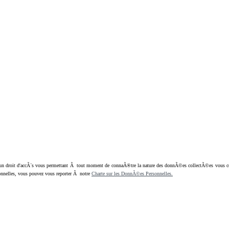
oit d'accÃ¨s vous permettant Ã tout moment de connaÃ®tre la nature des donnÃ©es collectÃ©es vous concern
nnelles, vous pouvez vous reporter Ã notre
Charte sur les DonnÃ©es Personnelles.