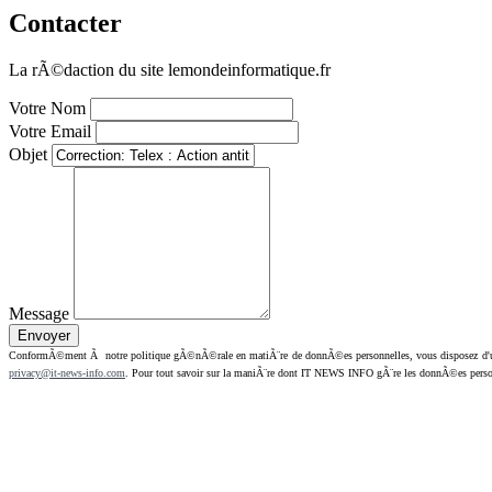
Contacter
La rÃ©daction du site lemondeinformatique.fr
Votre Nom
Votre Email
Objet
Message
ConformÃ©ment Ã notre politique gÃ©nÃ©rale en matiÃ¨re de donnÃ©es personnelles, vous disposez d'un dr
privacy@it-news-info.com
. Pour tout savoir sur la maniÃ¨re dont IT NEWS INFO gÃ¨re les donnÃ©es perso