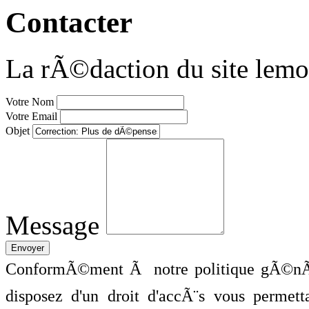
Contacter
La rÃ©daction du site lemo
Votre Nom
Votre Email
Objet
Message
ConformÃ©ment Ã notre politique gÃ©nÃ©
disposez d'un droit d'accÃ¨s vous perme