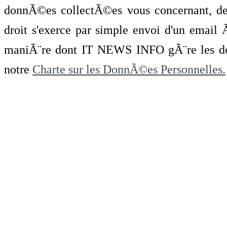
donnÃ©es collectÃ©es vous concernant, de 
droit s'exerce par simple envoi d'un emai
maniÃ¨re dont IT NEWS INFO gÃ¨re les do
notre
Charte sur les DonnÃ©es Personnelles.