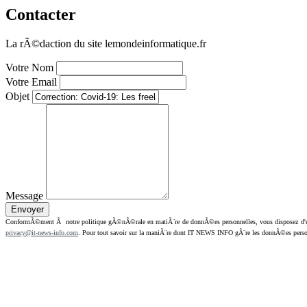
Contacter
La rÃ©daction du site lemondeinformatique.fr
Votre Nom
Votre Email
Objet
Message
ConformÃ©ment Ã notre politique gÃ©nÃ©rale en matiÃ¨re de donnÃ©es personnelles, vous disposez d'un dr
privacy@it-news-info.com
. Pour tout savoir sur la maniÃ¨re dont IT NEWS INFO gÃ¨re les donnÃ©es perso