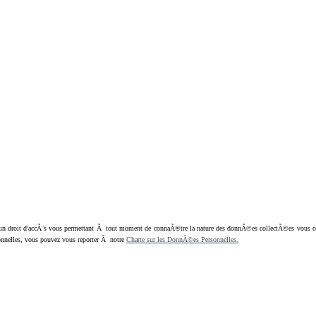
oit d'accÃ¨s vous permettant Ã tout moment de connaÃ®tre la nature des donnÃ©es collectÃ©es vous concern
nnelles, vous pouvez vous reporter Ã notre
Charte sur les DonnÃ©es Personnelles.