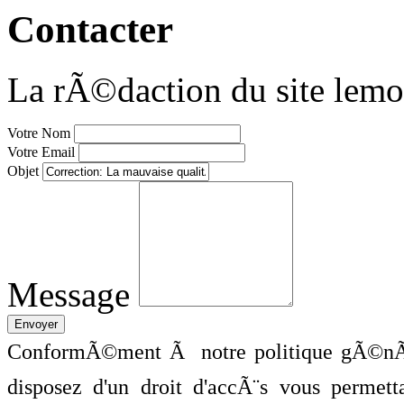
Contacter
La rÃ©daction du site lemo
Votre Nom
Votre Email
Objet
Message
ConformÃ©ment Ã notre politique gÃ©nÃ©
disposez d'un droit d'accÃ¨s vous perme