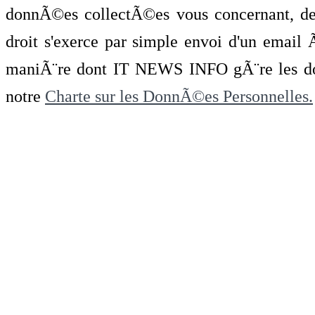
donnÃ©es collectÃ©es vous concernant, de 
droit s'exerce par simple envoi d'un emai
maniÃ¨re dont IT NEWS INFO gÃ¨re les do
notre
Charte sur les DonnÃ©es Personnelles.