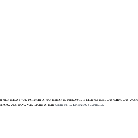
oit d'accÃ¨s vous permettant Ã tout moment de connaÃ®tre la nature des donnÃ©es collectÃ©es vous concern
nnelles, vous pouvez vous reporter Ã notre
Charte sur les DonnÃ©es Personnelles.