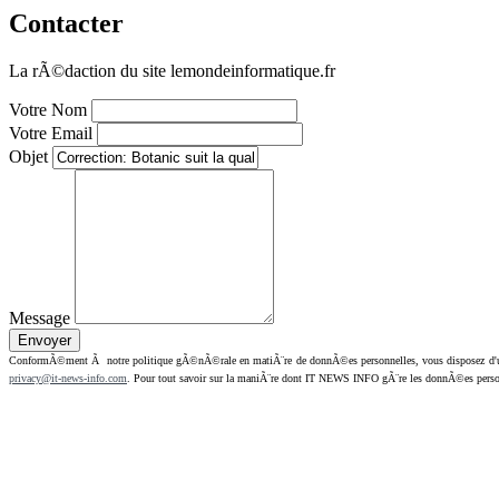
Contacter
La rÃ©daction du site lemondeinformatique.fr
Votre Nom
Votre Email
Objet
Message
ConformÃ©ment Ã notre politique gÃ©nÃ©rale en matiÃ¨re de donnÃ©es personnelles, vous disposez d'un dr
privacy@it-news-info.com
. Pour tout savoir sur la maniÃ¨re dont IT NEWS INFO gÃ¨re les donnÃ©es perso