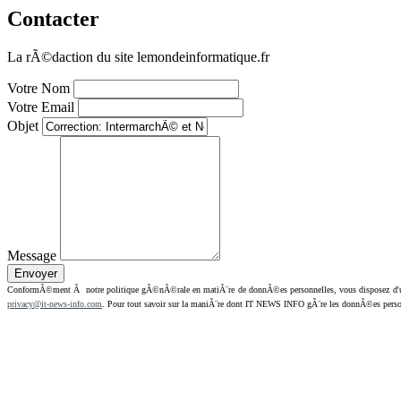
Contacter
La rÃ©daction du site lemondeinformatique.fr
Votre Nom
Votre Email
Objet
Message
ConformÃ©ment Ã notre politique gÃ©nÃ©rale en matiÃ¨re de donnÃ©es personnelles, vous disposez d'un dr
privacy@it-news-info.com
. Pour tout savoir sur la maniÃ¨re dont IT NEWS INFO gÃ¨re les donnÃ©es perso