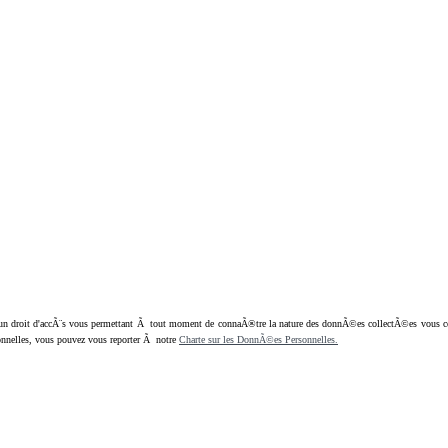
oit d'accÃ¨s vous permettant Ã tout moment de connaÃ®tre la nature des donnÃ©es collectÃ©es vous concern
nnelles, vous pouvez vous reporter Ã notre
Charte sur les DonnÃ©es Personnelles.