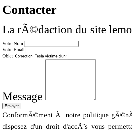
Contacter
La rÃ©daction du site lemo
Votre Nom
Votre Email
Objet
Message
ConformÃ©ment Ã notre politique gÃ©nÃ©
disposez d'un droit d'accÃ¨s vous perme