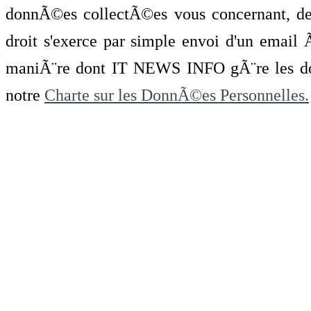
donnÃ©es collectÃ©es vous concernant, de 
droit s'exerce par simple envoi d'un emai
maniÃ¨re dont IT NEWS INFO gÃ¨re les do
notre
Charte sur les DonnÃ©es Personnelles.