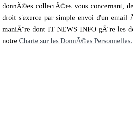
donnÃ©es collectÃ©es vous concernant, de 
droit s'exerce par simple envoi d'un emai
maniÃ¨re dont IT NEWS INFO gÃ¨re les do
notre
Charte sur les DonnÃ©es Personnelles.