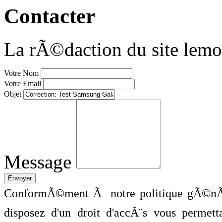
Contacter
La rÃ©daction du site lemo
Votre Nom
Votre Email
Objet
Message
ConformÃ©ment Ã notre politique gÃ©nÃ©
disposez d'un droit d'accÃ¨s vous perme