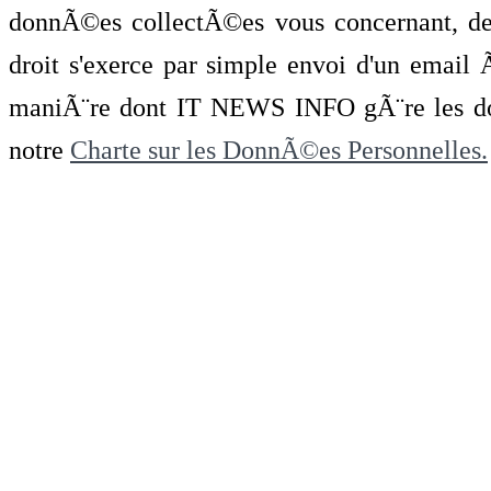
donnÃ©es collectÃ©es vous concernant, de 
droit s'exerce par simple envoi d'un emai
maniÃ¨re dont IT NEWS INFO gÃ¨re les do
notre
Charte sur les DonnÃ©es Personnelles.