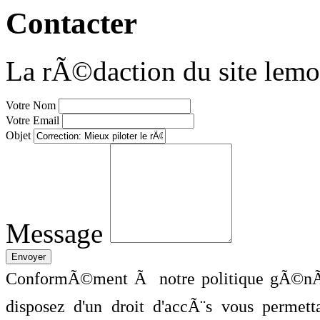
Contacter
La rÃ©daction du site lemo
Votre Nom
Votre Email
Objet
Message
ConformÃ©ment Ã notre politique gÃ©nÃ©
disposez d'un droit d'accÃ¨s vous perme