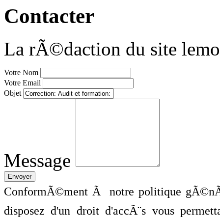
Contacter
La rÃ©daction du site lemo
Votre Nom
Votre Email
Objet
Message
ConformÃ©ment Ã notre politique gÃ©nÃ©
disposez d'un droit d'accÃ¨s vous perme