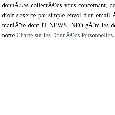
donnÃ©es collectÃ©es vous concernant, de 
droit s'exerce par simple envoi d'un emai
maniÃ¨re dont IT NEWS INFO gÃ¨re les do
notre
Charte sur les DonnÃ©es Personnelles.