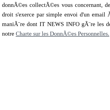
donnÃ©es collectÃ©es vous concernant, de 
droit s'exerce par simple envoi d'un emai
maniÃ¨re dont IT NEWS INFO gÃ¨re les do
notre
Charte sur les DonnÃ©es Personnelles.