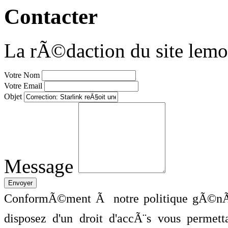
Contacter
La rÃ©daction du site lemo
Votre Nom
Votre Email
Objet
Message
ConformÃ©ment Ã notre politique gÃ©nÃ©
disposez d'un droit d'accÃ¨s vous perme