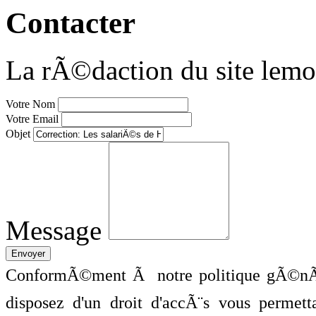
Contacter
La rÃ©daction du site lemo
Votre Nom
Votre Email
Objet
Message
ConformÃ©ment Ã notre politique gÃ©nÃ©
disposez d'un droit d'accÃ¨s vous perme