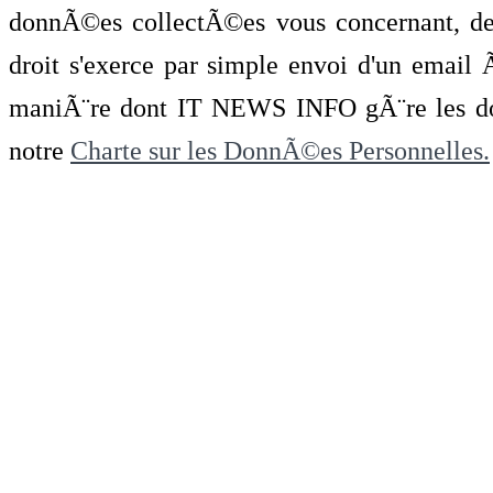
donnÃ©es collectÃ©es vous concernant, de 
droit s'exerce par simple envoi d'un emai
maniÃ¨re dont IT NEWS INFO gÃ¨re les do
notre
Charte sur les DonnÃ©es Personnelles.