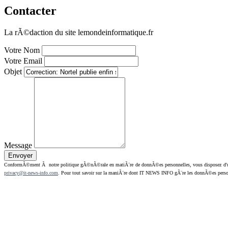
Contacter
La rÃ©daction du site lemondeinformatique.fr
Votre Nom
Votre Email
Objet
Message
ConformÃ©ment Ã notre politique gÃ©nÃ©rale en matiÃ¨re de donnÃ©es personnelles, vous disposez d'un dr
privacy@it-news-info.com
. Pour tout savoir sur la maniÃ¨re dont IT NEWS INFO gÃ¨re les donnÃ©es perso