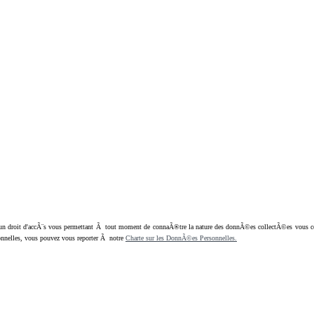
oit d'accÃ¨s vous permettant Ã tout moment de connaÃ®tre la nature des donnÃ©es collectÃ©es vous concern
nnelles, vous pouvez vous reporter Ã notre
Charte sur les DonnÃ©es Personnelles.