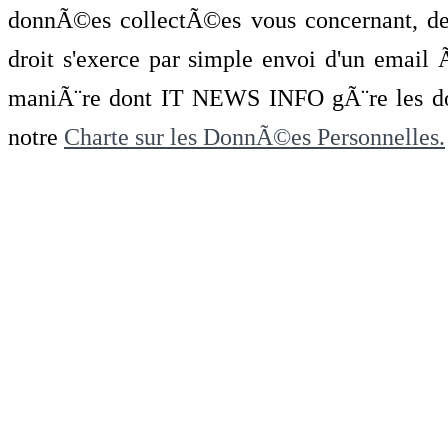
donnÃ©es collectÃ©es vous concernant, de 
droit s'exerce par simple envoi d'un emai
maniÃ¨re dont IT NEWS INFO gÃ¨re les do
notre
Charte sur les DonnÃ©es Personnelles.