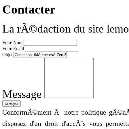
Contacter
La rÃ©daction du site lemo
Votre Nom
Votre Email
Objet
Message
ConformÃ©ment Ã notre politique gÃ©nÃ©
disposez d'un droit d'accÃ¨s vous perme