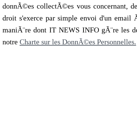
donnÃ©es collectÃ©es vous concernant, de 
droit s'exerce par simple envoi d'un emai
maniÃ¨re dont IT NEWS INFO gÃ¨re les do
notre
Charte sur les DonnÃ©es Personnelles.