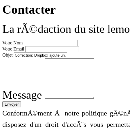
Contacter
La rÃ©daction du site lemo
Votre Nom
Votre Email
Objet
Message
ConformÃ©ment Ã notre politique gÃ©nÃ©
disposez d'un droit d'accÃ¨s vous perme