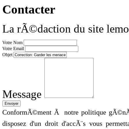
Contacter
La rÃ©daction du site lemo
Votre Nom
Votre Email
Objet
Message
ConformÃ©ment Ã notre politique gÃ©nÃ©
disposez d'un droit d'accÃ¨s vous perme