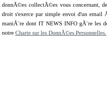
donnÃ©es collectÃ©es vous concernant, de 
droit s'exerce par simple envoi d'un emai
maniÃ¨re dont IT NEWS INFO gÃ¨re les do
notre
Charte sur les DonnÃ©es Personnelles.