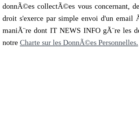
donnÃ©es collectÃ©es vous concernant, de 
droit s'exerce par simple envoi d'un emai
maniÃ¨re dont IT NEWS INFO gÃ¨re les do
notre
Charte sur les DonnÃ©es Personnelles.