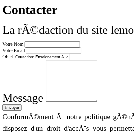
Contacter
La rÃ©daction du site lemo
Votre Nom
Votre Email
Objet
Message
ConformÃ©ment Ã notre politique gÃ©nÃ©
disposez d'un droit d'accÃ¨s vous perme