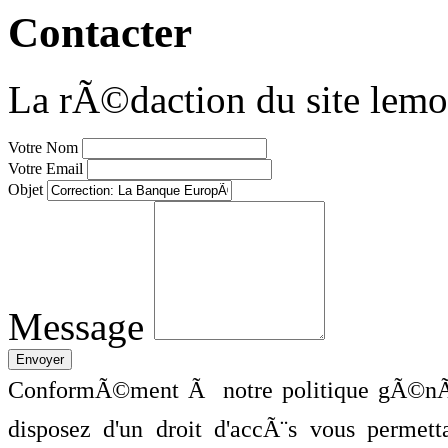
Contacter
La rÃ©daction du site lemo
Votre Nom
Votre Email
Objet
Message
ConformÃ©ment Ã notre politique gÃ©nÃ©
disposez d'un droit d'accÃ¨s vous perme