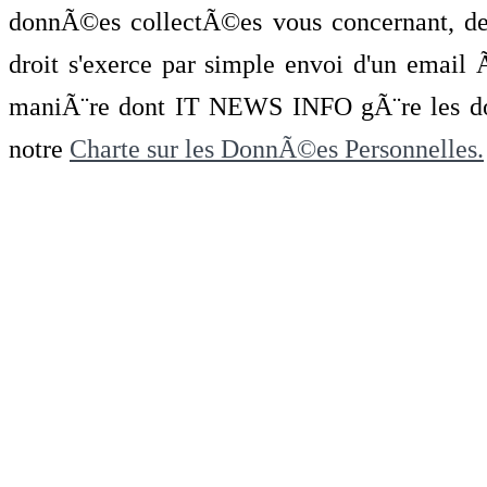
donnÃ©es collectÃ©es vous concernant, de 
droit s'exerce par simple envoi d'un emai
maniÃ¨re dont IT NEWS INFO gÃ¨re les do
notre
Charte sur les DonnÃ©es Personnelles.