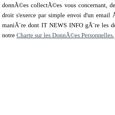
donnÃ©es collectÃ©es vous concernant, de 
droit s'exerce par simple envoi d'un emai
maniÃ¨re dont IT NEWS INFO gÃ¨re les do
notre
Charte sur les DonnÃ©es Personnelles.