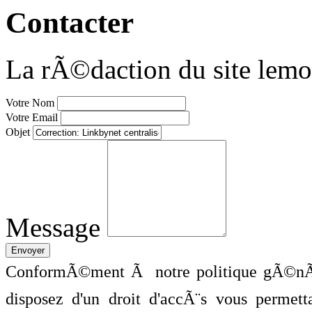
Contacter
La rÃ©daction du site lemo
Votre Nom
Votre Email
Objet
Message
ConformÃ©ment Ã notre politique gÃ©nÃ©
disposez d'un droit d'accÃ¨s vous perme