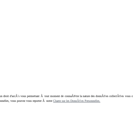
oit d'accÃ¨s vous permettant Ã tout moment de connaÃ®tre la nature des donnÃ©es collectÃ©es vous concern
nnelles, vous pouvez vous reporter Ã notre
Charte sur les DonnÃ©es Personnelles.