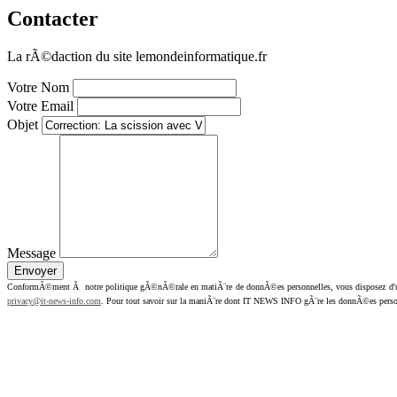
Contacter
La rÃ©daction du site lemondeinformatique.fr
Votre Nom
Votre Email
Objet
Message
ConformÃ©ment Ã notre politique gÃ©nÃ©rale en matiÃ¨re de donnÃ©es personnelles, vous disposez d'un dr
privacy@it-news-info.com
. Pour tout savoir sur la maniÃ¨re dont IT NEWS INFO gÃ¨re les donnÃ©es perso