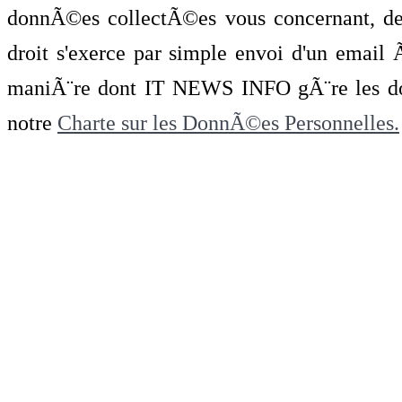
donnÃ©es collectÃ©es vous concernant, de 
droit s'exerce par simple envoi d'un emai
maniÃ¨re dont IT NEWS INFO gÃ¨re les do
notre
Charte sur les DonnÃ©es Personnelles.