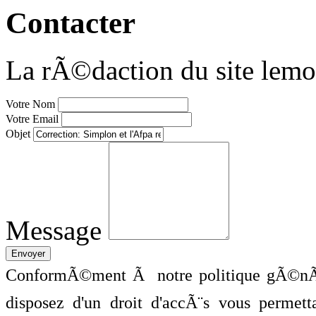
Contacter
La rÃ©daction du site lemo
Votre Nom
Votre Email
Objet
Message
ConformÃ©ment Ã notre politique gÃ©nÃ©
disposez d'un droit d'accÃ¨s vous perme