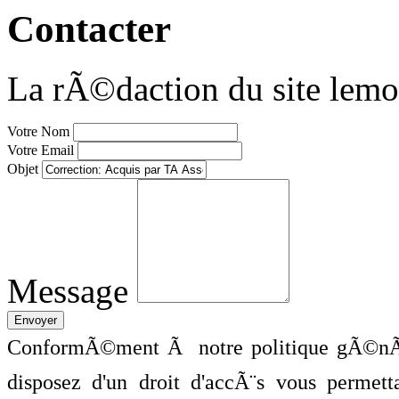
Contacter
La rÃ©daction du site lemo
Votre Nom
Votre Email
Objet
Message
ConformÃ©ment Ã notre politique gÃ©nÃ©
disposez d'un droit d'accÃ¨s vous perme