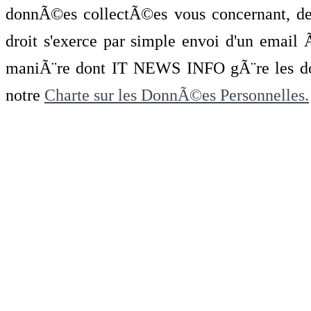
donnÃ©es collectÃ©es vous concernant, de 
droit s'exerce par simple envoi d'un emai
maniÃ¨re dont IT NEWS INFO gÃ¨re les do
notre
Charte sur les DonnÃ©es Personnelles.