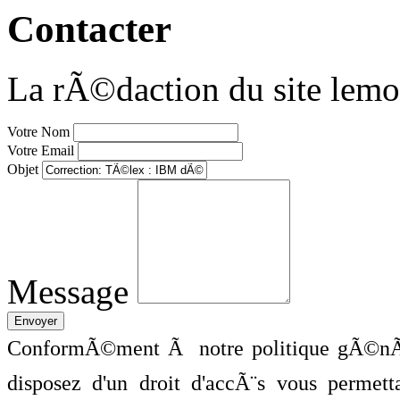
Contacter
La rÃ©daction du site lemo
Votre Nom
Votre Email
Objet
Message
ConformÃ©ment Ã notre politique gÃ©nÃ©
disposez d'un droit d'accÃ¨s vous perme