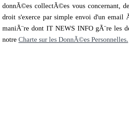
donnÃ©es collectÃ©es vous concernant, de 
droit s'exerce par simple envoi d'un emai
maniÃ¨re dont IT NEWS INFO gÃ¨re les do
notre
Charte sur les DonnÃ©es Personnelles.