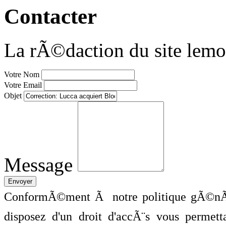
Contacter
La rÃ©daction du site lemo
Votre Nom
Votre Email
Objet
Message
ConformÃ©ment Ã notre politique gÃ©nÃ©
disposez d'un droit d'accÃ¨s vous perme