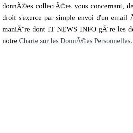
donnÃ©es collectÃ©es vous concernant, de 
droit s'exerce par simple envoi d'un emai
maniÃ¨re dont IT NEWS INFO gÃ¨re les do
notre
Charte sur les DonnÃ©es Personnelles.