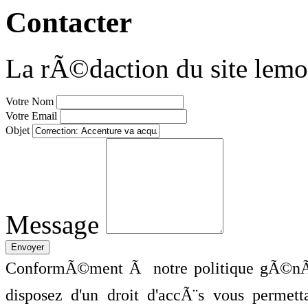
Contacter
La rÃ©daction du site lemo
Votre Nom
Votre Email
Objet
Message
ConformÃ©ment Ã notre politique gÃ©nÃ©
disposez d'un droit d'accÃ¨s vous perme