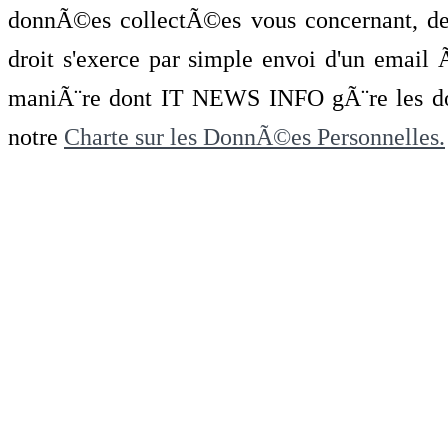
donnÃ©es collectÃ©es vous concernant, de 
droit s'exerce par simple envoi d'un emai
maniÃ¨re dont IT NEWS INFO gÃ¨re les do
notre
Charte sur les DonnÃ©es Personnelles.