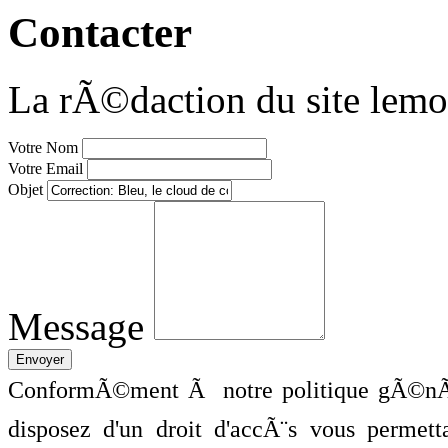
Contacter
La rÃ©daction du site lemo
Votre Nom
Votre Email
Objet
Message
ConformÃ©ment Ã notre politique gÃ©nÃ©
disposez d'un droit d'accÃ¨s vous perme