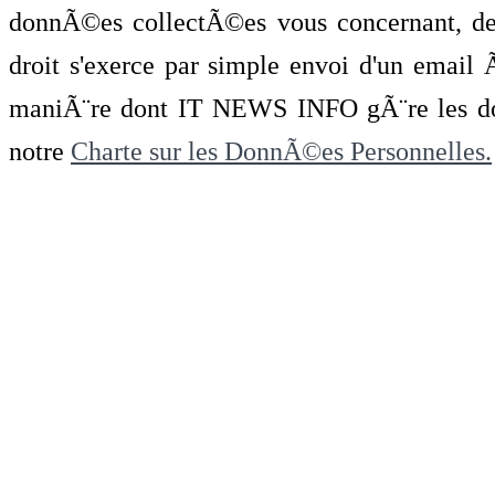
donnÃ©es collectÃ©es vous concernant, de 
droit s'exerce par simple envoi d'un emai
maniÃ¨re dont IT NEWS INFO gÃ¨re les do
notre
Charte sur les DonnÃ©es Personnelles.