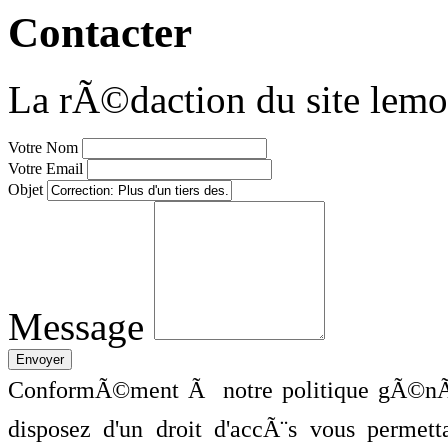
Contacter
La rÃ©daction du site lemo
Votre Nom
Votre Email
Objet
Message
ConformÃ©ment Ã notre politique gÃ©nÃ©
disposez d'un droit d'accÃ¨s vous perme