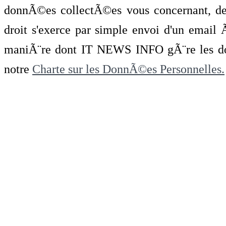
donnÃ©es collectÃ©es vous concernant, de 
droit s'exerce par simple envoi d'un emai
maniÃ¨re dont IT NEWS INFO gÃ¨re les do
notre
Charte sur les DonnÃ©es Personnelles.