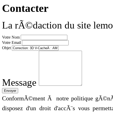
Contacter
La rÃ©daction du site lemo
Votre Nom
Votre Email
Objet
Message
ConformÃ©ment Ã notre politique gÃ©nÃ©
disposez d'un droit d'accÃ¨s vous perme