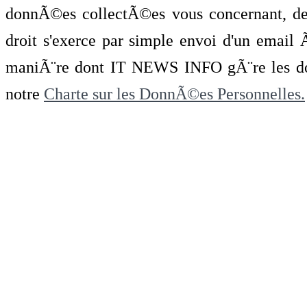
donnÃ©es collectÃ©es vous concernant, de 
droit s'exerce par simple envoi d'un emai
maniÃ¨re dont IT NEWS INFO gÃ¨re les do
notre
Charte sur les DonnÃ©es Personnelles.