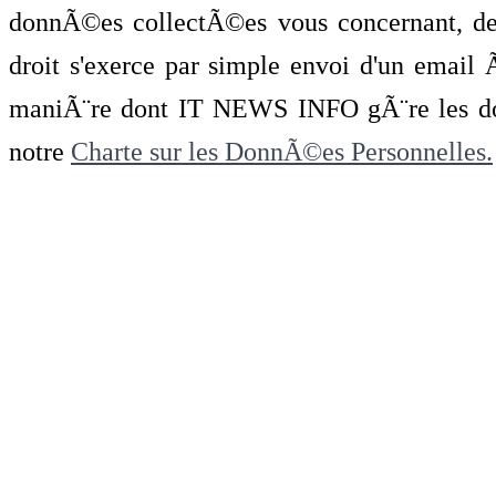
donnÃ©es collectÃ©es vous concernant, de 
droit s'exerce par simple envoi d'un emai
maniÃ¨re dont IT NEWS INFO gÃ¨re les do
notre
Charte sur les DonnÃ©es Personnelles.