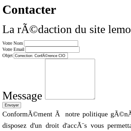
Contacter
La rÃ©daction du site lemo
Votre Nom
Votre Email
Objet
Message
ConformÃ©ment Ã notre politique gÃ©nÃ©
disposez d'un droit d'accÃ¨s vous perme