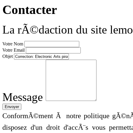
Contacter
La rÃ©daction du site lemo
Votre Nom
Votre Email
Objet
Message
ConformÃ©ment Ã notre politique gÃ©nÃ©
disposez d'un droit d'accÃ¨s vous perme