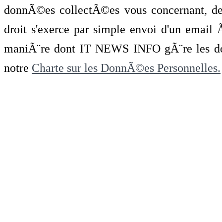
donnÃ©es collectÃ©es vous concernant, de 
droit s'exerce par simple envoi d'un emai
maniÃ¨re dont IT NEWS INFO gÃ¨re les do
notre
Charte sur les DonnÃ©es Personnelles.