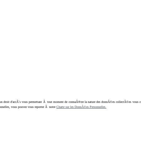
oit d'accÃ¨s vous permettant Ã tout moment de connaÃ®tre la nature des donnÃ©es collectÃ©es vous concern
nnelles, vous pouvez vous reporter Ã notre
Charte sur les DonnÃ©es Personnelles.