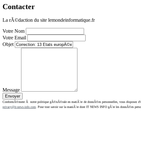
Contacter
La rÃ©daction du site lemondeinformatique.fr
Votre Nom
Votre Email
Objet
Message
ConformÃ©ment Ã notre politique gÃ©nÃ©rale en matiÃ¨re de donnÃ©es personnelles, vous disposez d'un dr
privacy@it-news-info.com
. Pour tout savoir sur la maniÃ¨re dont IT NEWS INFO gÃ¨re les donnÃ©es perso