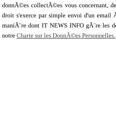
donnÃ©es collectÃ©es vous concernant, de 
droit s'exerce par simple envoi d'un emai
maniÃ¨re dont IT NEWS INFO gÃ¨re les do
notre
Charte sur les DonnÃ©es Personnelles.