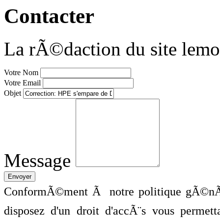
Contacter
La rÃ©daction du site lemo
Votre Nom
Votre Email
Objet
Message
ConformÃ©ment Ã notre politique gÃ©nÃ©
disposez d'un droit d'accÃ¨s vous perme