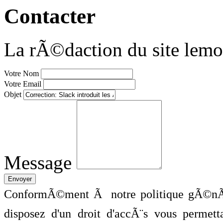
Contacter
La rÃ©daction du site lemo
Votre Nom
Votre Email
Objet
Message
ConformÃ©ment Ã notre politique gÃ©nÃ©
disposez d'un droit d'accÃ¨s vous perme