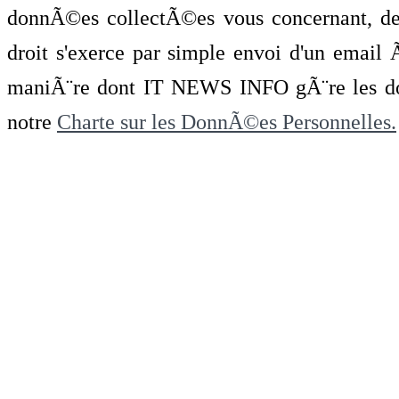
donnÃ©es collectÃ©es vous concernant, de 
droit s'exerce par simple envoi d'un emai
maniÃ¨re dont IT NEWS INFO gÃ¨re les do
notre
Charte sur les DonnÃ©es Personnelles.