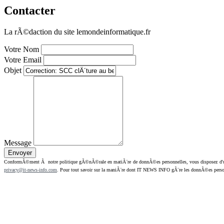
Contacter
La rÃ©daction du site lemondeinformatique.fr
Votre Nom
Votre Email
Objet
Message
ConformÃ©ment Ã notre politique gÃ©nÃ©rale en matiÃ¨re de donnÃ©es personnelles, vous disposez d'un dr
privacy@it-news-info.com
. Pour tout savoir sur la maniÃ¨re dont IT NEWS INFO gÃ¨re les donnÃ©es perso