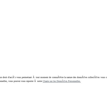
oit d'accÃ¨s vous permettant Ã tout moment de connaÃ®tre la nature des donnÃ©es collectÃ©es vous concern
nnelles, vous pouvez vous reporter Ã notre
Charte sur les DonnÃ©es Personnelles.