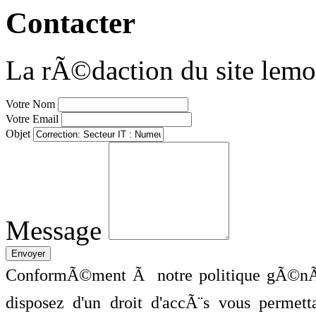
Contacter
La rÃ©daction du site lemo
Votre Nom
Votre Email
Objet
Message
ConformÃ©ment Ã notre politique gÃ©nÃ©
disposez d'un droit d'accÃ¨s vous perme