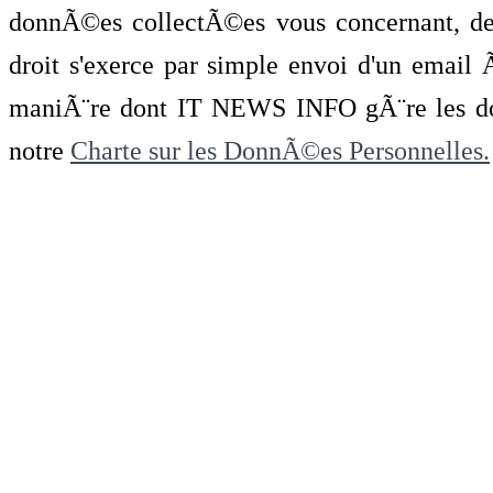
donnÃ©es collectÃ©es vous concernant, de 
droit s'exerce par simple envoi d'un emai
maniÃ¨re dont IT NEWS INFO gÃ¨re les do
notre
Charte sur les DonnÃ©es Personnelles.