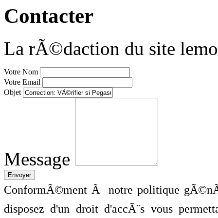
Contacter
La rÃ©daction du site lemo
Votre Nom
Votre Email
Objet
Message
ConformÃ©ment Ã notre politique gÃ©nÃ©
disposez d'un droit d'accÃ¨s vous perme