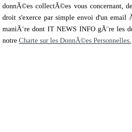
donnÃ©es collectÃ©es vous concernant, de 
droit s'exerce par simple envoi d'un emai
maniÃ¨re dont IT NEWS INFO gÃ¨re les do
notre
Charte sur les DonnÃ©es Personnelles.