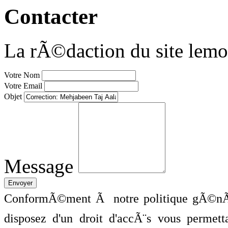
Contacter
La rÃ©daction du site lemo
Votre Nom
Votre Email
Objet
Message
ConformÃ©ment Ã notre politique gÃ©nÃ©
disposez d'un droit d'accÃ¨s vous perme