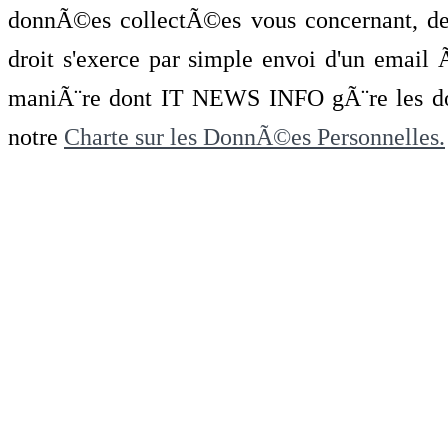
donnÃ©es collectÃ©es vous concernant, de 
droit s'exerce par simple envoi d'un emai
maniÃ¨re dont IT NEWS INFO gÃ¨re les do
notre
Charte sur les DonnÃ©es Personnelles.