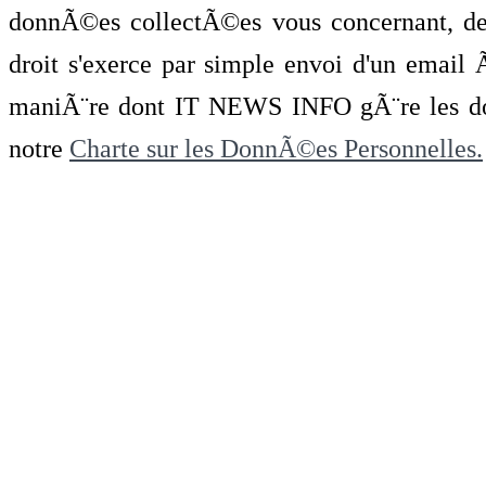
donnÃ©es collectÃ©es vous concernant, de 
droit s'exerce par simple envoi d'un emai
maniÃ¨re dont IT NEWS INFO gÃ¨re les do
notre
Charte sur les DonnÃ©es Personnelles.