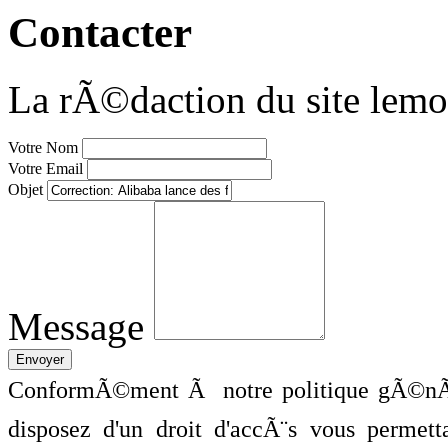
Contacter
La rÃ©daction du site lemo
Votre Nom
Votre Email
Objet
Message
ConformÃ©ment Ã notre politique gÃ©nÃ©
disposez d'un droit d'accÃ¨s vous perme