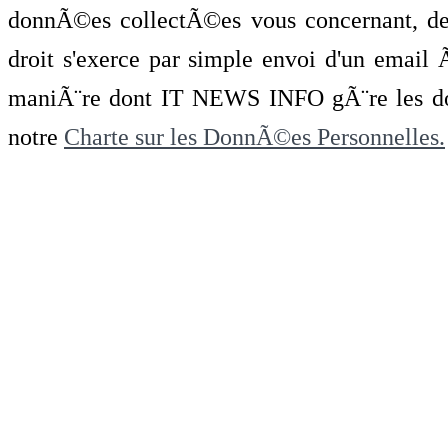
donnÃ©es collectÃ©es vous concernant, de 
droit s'exerce par simple envoi d'un emai
maniÃ¨re dont IT NEWS INFO gÃ¨re les do
notre
Charte sur les DonnÃ©es Personnelles.