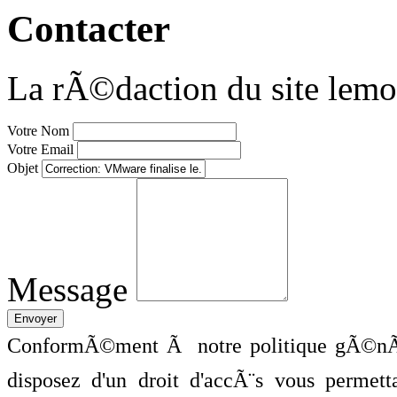
Contacter
La rÃ©daction du site lemo
Votre Nom
Votre Email
Objet
Message
ConformÃ©ment Ã notre politique gÃ©nÃ©
disposez d'un droit d'accÃ¨s vous perme