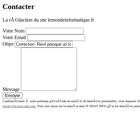
Contacter
La rÃ©daction du site lemondeinformatique.fr
Votre Nom
Votre Email
Objet
Message
ConformÃ©ment Ã notre politique gÃ©nÃ©rale en matiÃ¨re de donnÃ©es personnelles, vous disposez d'un dr
privacy@it-news-info.com
. Pour tout savoir sur la maniÃ¨re dont IT NEWS INFO gÃ¨re les donnÃ©es perso