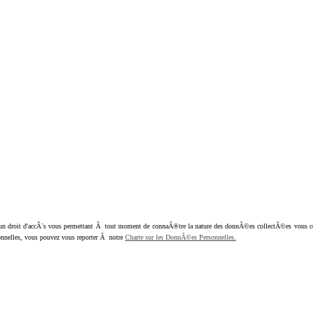
oit d'accÃ¨s vous permettant Ã tout moment de connaÃ®tre la nature des donnÃ©es collectÃ©es vous concern
nnelles, vous pouvez vous reporter Ã notre
Charte sur les DonnÃ©es Personnelles.