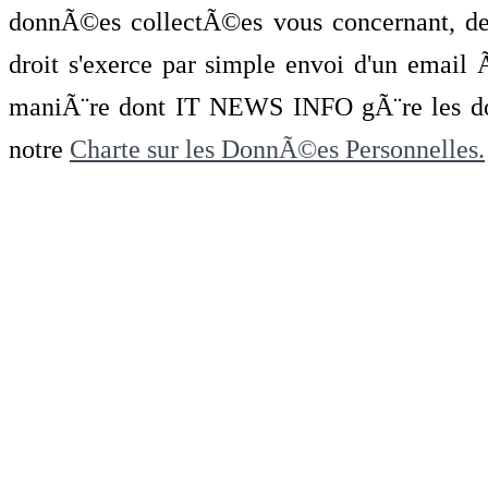
donnÃ©es collectÃ©es vous concernant, de 
droit s'exerce par simple envoi d'un emai
maniÃ¨re dont IT NEWS INFO gÃ¨re les do
notre
Charte sur les DonnÃ©es Personnelles.