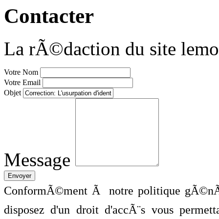
Contacter
La rÃ©daction du site lemo
Votre Nom
Votre Email
Objet
Message
ConformÃ©ment Ã notre politique gÃ©nÃ©
disposez d'un droit d'accÃ¨s vous perme